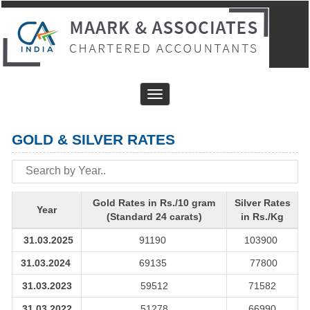
Toggle
navigation
GOLD & SILVER RATES
Gold Rates in Rs./10 gram
Silver Rates
Year
(Standard 24 carats)
in Rs./Kg
31.03.2025
91190
103900
31.03.2024
69135
77800
31.03.2023
59512
71582
31.03.2022
51278
66990