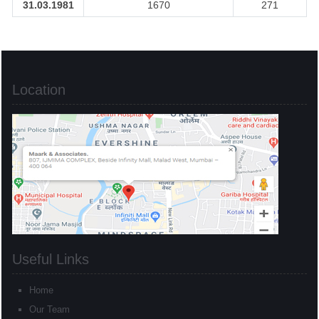
31.03.1981
1670
271
Location
Useful Links
Home
Our Team