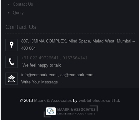
Contact Us
Query
Contact Us
807, IJMIMA COMPLEX, Mind Space, Malad West, Mumbai –
400 064
+91
022
49726641 , 9167664141
We feel happy to talk
info@camaark.com , ca@camaark.com
Write Your Message
© 2018
Maark & Associates
by
webtel electrosoft ltd.